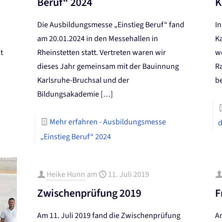
Beruf“ 2024
K
Die Ausbildungsmesse „Einstieg Beruf“ fand
I
am 20.01.2024 in den Messehallen in
K
t
Rheinstetten statt. Vertreten waren wir
w
dieses Jahr gemeinsam mit der Bauinnung
R
Karlsruhe-Bruchsal und der
b
Bildungsakademie
[…]
Mehr erfahren
- Ausbildungsmesse
d
„Einstieg Beruf“ 2024
Heike Hunn
am
11. Juli 2019
Zwischenprüfung 2019
F
Am 11. Juli 2019 fand die Zwischenprüfung
Am