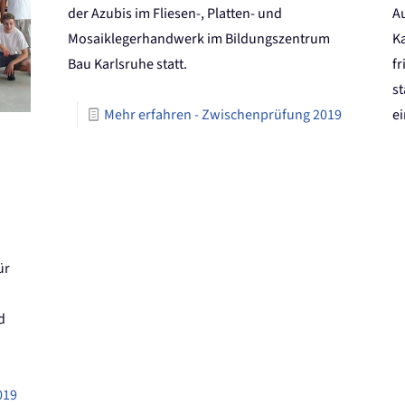
der Azubis im Fliesen-, Platten- und
A
Mosaiklegerhandwerk im Bildungszentrum
Ka
Bau Karlsruhe statt.
f
s
Mehr erfahren
- Zwischenprüfung 2019
e
ür
d
019