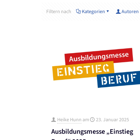
Filtern nach
Kategorien
Autoren
Heike Hunn
am
23. Januar 2025
Ausbildungsmesse „Einstieg